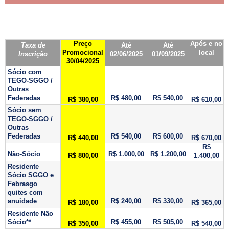
Preço
Após e no
Taxa de
Até
Até
Promocional
local
Inscrição
02/06/2025
01/09/2025
30/04/2025
Sócio com
TEGO-SGGO /
Outras
Federadas
R$ 480,00
R$ 540,00
R$ 380,00
R$ 610,00
Sócio sem
TEGO-SGGO /
Outras
Federadas
R$ 540,00
R$ 600,00
R$ 440,00
R$ 670,00
R$
Não-Sócio
R$ 1.000,00
R$ 1.200,00
R$ 800,00
1.400,00
Residente
Sócio SGGO e
Febrasgo
quites com
anuidade
R$ 240,00
R$ 330,00
R$ 180,00
R$ 365,00
Residente Não
Sócio**
R$ 455,00
R$ 505,00
R$ 350,00
R$ 540,00