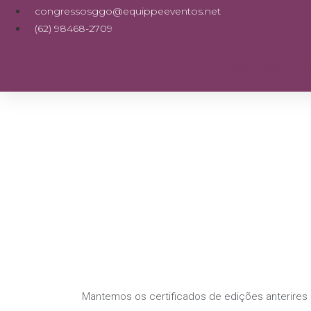
congressosggo@equippeeventos.net
(62) 98468-2709
Home
O Evento
Palestrantes
Pr
Mantemos os certificados de edições anterires a