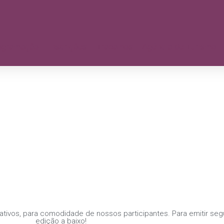
ogramação
Inscrições
Trabalhos
Agência de Turismo
tivos, para comodidade de nossos participantes. Para emitir segu
edição a baixo!