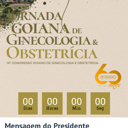
00
00
00
00
Dias
Horas
Min
Seg
Mensagem do Presidente